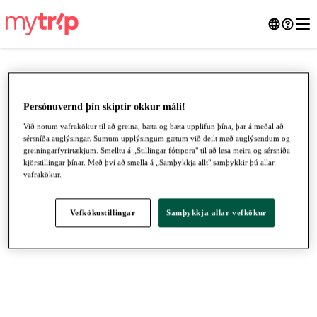
Persónuvernd þín skiptir okkur máli!
Við notum vafrakökur til að greina, bæta og bæta upplifun þína, þar á meðal að
sérsníða auglýsingar. Sumum upplýsingum gætum við deilt með auglýsendum og
greiningarfyrirtækjum. Smelltu á „Stillingar fótspora" til að lesa meira og sérsníða
kjörstillingar þínar. Með því að smella á „Samþykkja allt" samþykkir þú allar
vafrakökur.
Vefkökustillingar
Samþykkja allar vefkökur
●
●
●