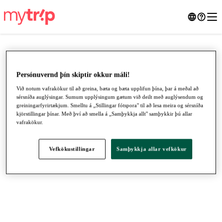
Persónuvernd þín skiptir okkur máli!
Við notum vafrakökur til að greina, bæta og bæta upplifun þína, þar á meðal að
sérsníða auglýsingar. Sumum upplýsingum gætum við deilt með auglýsendum og
greiningarfyrirtækjum. Smelltu á „Stillingar fótspora" til að lesa meira og sérsníða
kjörstillingar þínar. Með því að smella á „Samþykkja allt" samþykkir þú allar
vafrakökur.
Vefkökustillingar
Samþykkja allar vefkökur
●
●
●