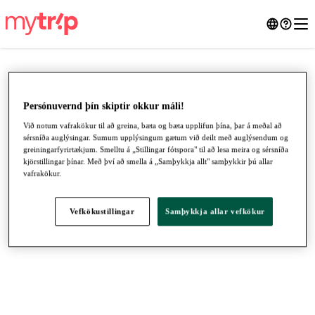
Persónuvernd þín skiptir okkur máli!
Við notum vafrakökur til að greina, bæta og bæta upplifun þína, þar á meðal að
sérsníða auglýsingar. Sumum upplýsingum gætum við deilt með auglýsendum og
greiningarfyrirtækjum. Smelltu á „Stillingar fótspora" til að lesa meira og sérsníða
kjörstillingar þínar. Með því að smella á „Samþykkja allt" samþykkir þú allar
vafrakökur.
Vefkökustillingar
Samþykkja allar vefkökur
●
●
●